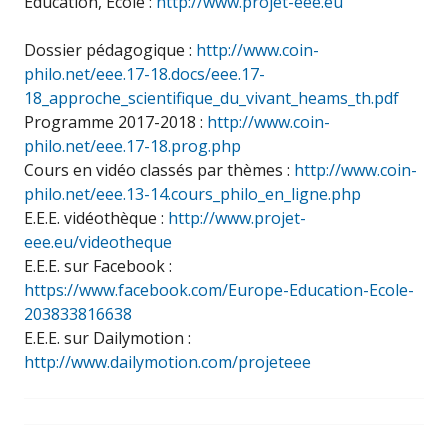
Éducation, École :
http://www.projet-eee.eu
Dossier pédagogique :
http://www.coin-
philo.net/eee.17-18.docs/eee.17-
18_approche_scientifique_du_vivant_heams_th.pdf
Programme 2017-2018 :
http://www.coin-
philo.net/eee.17-18.prog.php
Cours en vidéo classés par thèmes :
http://www.coin-
philo.net/eee.13-14.cours_philo_en_ligne.php
E.E.E. vidéothèque :
http://www.projet-
eee.eu/videotheque
E.E.E. sur Facebook :
https://www.facebook.com/Europe-Education-Ecole-
203833816638
E.E.E. sur Dailymotion :
http://www.dailymotion.com/projeteee