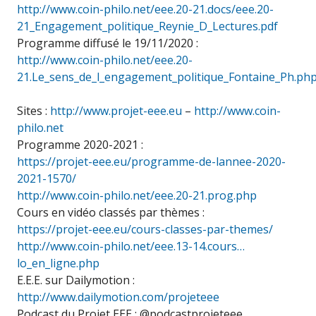
http://www.coin-philo.net/eee.20-21.docs/eee.20-
21_Engagement_politique_Reynie_D_Lectures.pdf
Programme diffusé le 19/11/2020 :
http://www.coin-philo.net/eee.20-
21.Le_sens_de_l_engagement_politique_Fontaine_Ph.ph
Sites :
http://www.projet-eee.eu
–
http://www.coin-
philo.net
Programme 2020-2021 :
https://projet-eee.eu/programme-de-lannee-2020-
2021-1570/
http://www.coin-philo.net/eee.20-21.prog.php
Cours en vidéo classés par thèmes :
https://projet-eee.eu/cours-classes-par-themes/
http://www.coin-philo.net/eee.13-14.cours…
lo_en_ligne.php
E.E.E. sur Dailymotion :
http://www.dailymotion.com/projeteee
Podcast du Projet EEE : @podcastprojeteee