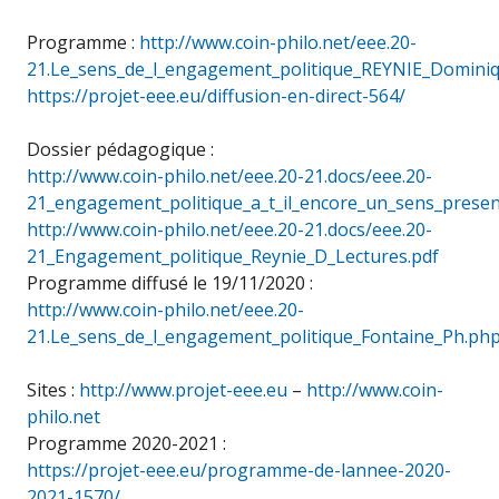
Programme :
http://www.coin-philo.net/eee.20-
21.Le_sens_de_l_engagement_politique_REYNIE_Domini
https://projet-eee.eu/diffusion-en-direct-564/
Dossier pédagogique :
http://www.coin-philo.net/eee.20-21.docs/eee.20-
21_engagement_politique_a_t_il_encore_un_sens_presen
http://www.coin-philo.net/eee.20-21.docs/eee.20-
21_Engagement_politique_Reynie_D_Lectures.pdf
Programme diffusé le 19/11/2020 :
http://www.coin-philo.net/eee.20-
21.Le_sens_de_l_engagement_politique_Fontaine_Ph.ph
Sites :
http://www.projet-eee.eu
–
http://www.coin-
philo.net
Programme 2020-2021 :
https://projet-eee.eu/programme-de-lannee-2020-
2021-1570/