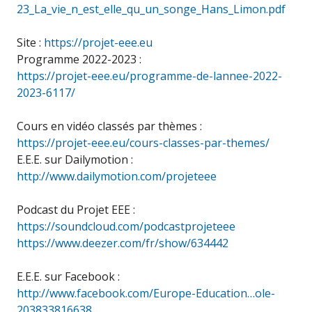
23_La_vie_n_est_elle_qu_un_songe_Hans_Limon.pdf
Site :
https://projet-eee.eu
Programme 2022-2023 :
https://projet-eee.eu/programme-de-lannee-2022-
2023-6117/
Cours en vidéo classés par thèmes :
https://projet-eee.eu/cours-classes-par-themes/
E.E.E. sur Dailymotion :
http://www.dailymotion.com/projeteee
Podcast du Projet EEE :
https://soundcloud.com/podcastprojeteee
https://www.deezer.com/fr/show/634442
E.E.E. sur Facebook :
http://www.facebook.com/Europe-Education…ole-
203833816638