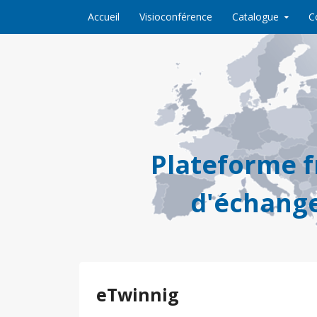
Skip to content
Accueil
Visioconférence
Catalogue
C
Plateforme 
d'échange
eTwinnig