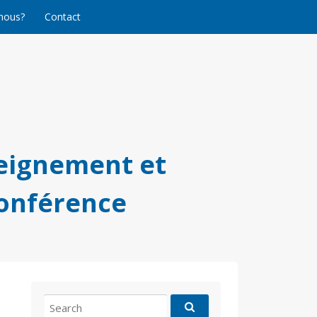
nous?
Contact
eignement et
conférence
Search
for: