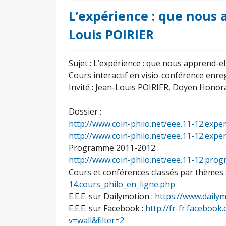
L’expérience : que nous a
Louis POIRIER
Sujet : L’expérience : que nous apprend-elle
Cours interactif en visio-conférence enreg
Invité : Jean-Louis POIRIER, Doyen Honora
Dossier :
http://www.coin-philo.net/eee.11-12.exper
http://www.coin-philo.net/eee.11-12.experi
Programme 2011-2012 :
http://www.coin-philo.net/eee.11-12.pr
Cours et conférences classés par thèmes 
14.cours_philo_en_ligne.php
E.E.E. sur Dailymotion :
https://www.daily
E.E.E. sur Facebook :
http://fr-fr.facebo
v=wall&filter=2