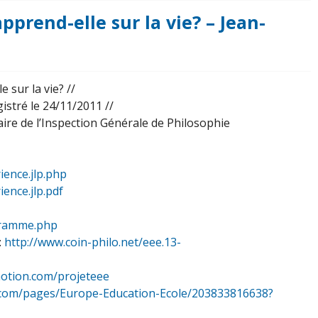
pprend-elle sur la vie? – Jean-
 sur la vie? //
istré le 24/11/2011 //
ire de l’Inspection Générale de Philosophie
ience.jlp.php
ence.jlp.pdf
ogramme.php
:
http://www.coin-philo.net/eee.13-
motion.com/projeteee
ok.com/pages/Europe-Education-Ecole/203833816638?