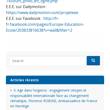
14.cours_philo_en_ligne.php
E.E.E. sur Dailymotion :
https://www.dailymotion.com/projeteee
E.E.E. sur Facebook :
http://fr-
fr.facebook.com/pages/Europe-Education-
Ecole/203833816638?v=wall&filter=2
Search
for:
Articles récents
II. Agir dans l’urgence : engagement citoyen et
responsabilité internationale face au changement
climatique, Florence ROBINE, Ambassadrice de France
en Norvège