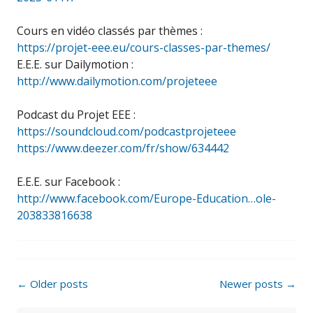
Cours en vidéo classés par thèmes :
https://projet-eee.eu/cours-classes-par-themes/
E.E.E. sur Dailymotion :
http://www.dailymotion.com/projeteee
Podcast du Projet EEE :
https://soundcloud.com/podcastprojeteee
https://www.deezer.com/fr/show/634442
E.E.E. sur Facebook :
http://www.facebook.com/Europe-Education…ole-
203833816638
Posts
←
Older posts
Newer posts
→
navigation