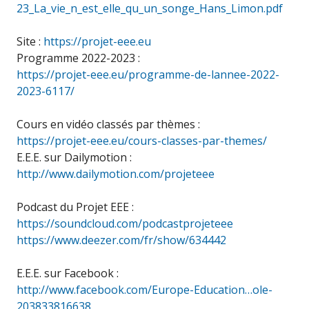
23_La_vie_n_est_elle_qu_un_songe_Hans_Limon.pdf
Site :
https://projet-eee.eu
Programme 2022-2023 :
https://projet-eee.eu/programme-de-lannee-2022-
2023-6117/
Cours en vidéo classés par thèmes :
https://projet-eee.eu/cours-classes-par-themes/
E.E.E. sur Dailymotion :
http://www.dailymotion.com/projeteee
Podcast du Projet EEE :
https://soundcloud.com/podcastprojeteee
https://www.deezer.com/fr/show/634442
E.E.E. sur Facebook :
http://www.facebook.com/Europe-Education…ole-
203833816638