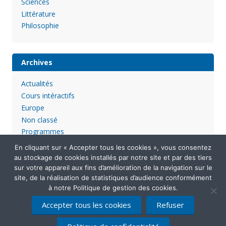
Sciences
Littérature
Philosophie
Archives
Actualités
Cours intéractifs
Europe
Non classé
Programmes
En cliquant sur « Accepter tous les cookies », vous consentez
au stockage de cookies installés par notre site et par des tiers
sur votre appareil aux fins d’amélioration de la navigation sur le
site, de la réalisation de statistiques d’audience conformément
à notre Politique de gestion des cookies.
Accepter tous les cookies
Refuser
Mentions légales
Politique de confidentialité
Contactez-nous