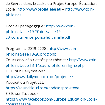
de Sèvres dans le cadre du Projet Europe, Éducation,
École :
http://www.projet-eee.eu
–
http://www.coin-
philo.net
Dossier pédagogique :
http://www.coin-
philo.net/eee.19-20.docs/eee.19-
20_concurrence_poncelet_camille.pdf
Programme 2019-2020 :
http://www.coin-
philo.net/eee.19-20.prog.php
Cours en vidéo classés par thèmes :
http://www.coin-
philo.net/eee.13-14.cours_philo_en_ligne.php
E.E.E. sur Dailymotion :
http://www.dailymotion.com/projeteee
Podcast du Projet EEE :
https://soundcloud.com/podcastprojeteee
E.E.E. sur Facebook :
https://www.facebook.com/Europe-Education-Ecole-
203833816638