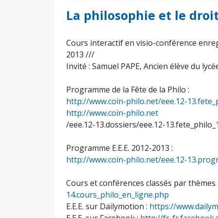
La philosophie et le dro
Cours interactif en visio-conférence enreg
2013 ///
Invité : Samuel PAPE, Ancien élève du lycé
Programme de la Fête de la Philo :
http://www.coin-philo.net/eee.12-13.fete
http://www.coin-philo.net
/eee.12-13.dossiers/eee.12-13.fete_philo_
Programme E.E.E. 2012-2013 :
http://www.coin-philo.net/eee.12-13.pr
Cours et conférences classés par thèmes 
14.cours_philo_en_ligne.php
E.E.E. sur Dailymotion :
https://www.daily