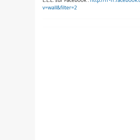
E.E.E. sur Facebook :
http://fr-fr.facebo
v=wall&filter=2