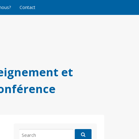
nous?
Contact
eignement et
conférence
Search
for: