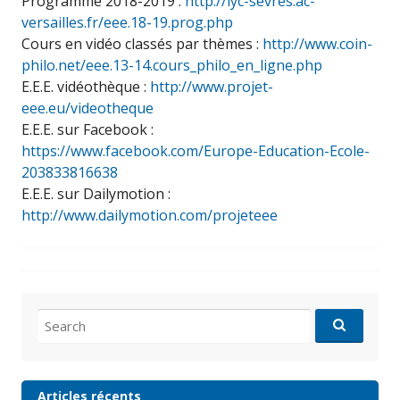
Programme 2018-2019 :
http://lyc-sevres.ac-
versailles.fr/eee.18-19.prog.php
Cours en vidéo classés par thèmes :
http://www.coin-
philo.net/eee.13-14.cours_philo_en_ligne.php
E.E.E. vidéothèque :
http://www.projet-
eee.eu/videotheque
E.E.E. sur Facebook :
https://www.facebook.com/Europe-Education-Ecole-
203833816638
E.E.E. sur Dailymotion :
http://www.dailymotion.com/projeteee
Search
for:
Articles récents