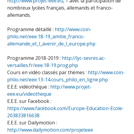
http://www.projet-eee.eu
, – avec la participation de
nombreux lycées français, allemands et franco-
allemands.
Programme détaillé :
http://www.coin-
philo.net/eee.18-19_amitie_franco-
allemande_et_l_avenir_de_l_europe.php
Programme 2018-2019 :
http://lyc-sevres.ac-
versailles.fr/eee.18-19.prog.php
Cours en vidéo classés par thèmes :
http://www.coin-
philo.net/eee.13-14.cours_philo_en_ligne.php
E.E.E. vidéothèque :
http://www.projet-
eee.eu/videotheque
E.E.E. sur Facebook :
https://www.facebook.com/Europe-Education-Ecole-
203833816638
E.E.E. sur Dailymotion :
http://www.dailymotion.com/projeteee