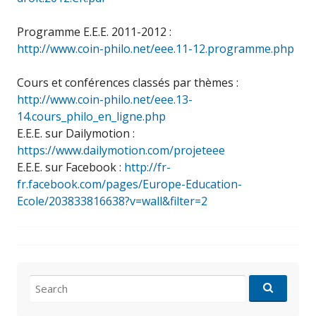
Programme E.E.E. 2011-2012 :
http://www.coin-philo.net/eee.11-12.programme.php
Cours et conférences classés par thèmes :
http://www.coin-philo.net/eee.13-
14.cours_philo_en_ligne.php
E.E.E. sur Dailymotion :
https://www.dailymotion.com/projeteee
E.E.E. sur Facebook :
http://fr-
fr.facebook.com/pages/Europe-Education-
Ecole/203833816638?v=wall&filter=2
Search
for: