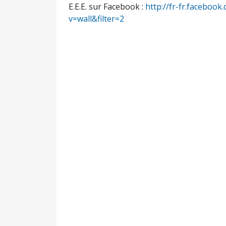
E.E.E. sur Facebook :
http://fr-fr.facebo
v=wall&filter=2