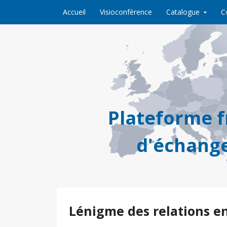
Skip to content
Accueil
Visioconférence
Catalogue
C
Plateforme 
d'échange
Lénigme des relations ent