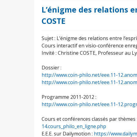
L’énigme des relations ent
COSTE
Sujet : L’énigme des relations entre l’espri
Cours interactif en visio-conférence enreg
Invité : Christine COSTE, Professeur au L
Dossier :
http://www.coin-philo.net/eee.11-12.anoma
http://www.coin-philo.net/eee.11-12.anoma
Programme 2011-2012 :
http://www.coin-philo.net/eee.11-12.pr
Cours et conférences classés par thèmes 
14.cours_philo_en_ligne.php
E.E.E. sur Dailymotion :
https://www.daily