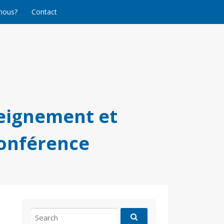
nous?
Contact
eignement et
conférence
Search
for: