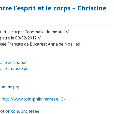
re l’esprit et le corps – Christine
t et le corps : l’anomalie du mental //
istré le 09/02/2012 //
ycée Français de Bucarest Anna de Noailles.
lie.txt.chc.pdf
lie.ch.coste.pdf
ogramme.php
:
http://www.coin-philo.net/eee.13-
motion.com/projeteee