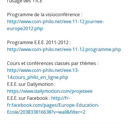
l’usage des TICE
Programme de la visioconférence :
http://www.coin-philo.net/eee.11-12.journee-
europe2012.php
Programme E.E.E. 2011-2012 :
http://www.coin-philo.net/eee.11-12.programme.php
Cours et conférences classés par thèmes :
http://www.coin-philo.net/eee.13-
14.cours_philo_en_ligne.php
E.E.E. sur Dailymotion :
https://www.dailymotion.com/projeteee
E.E.E. sur Facebook :
http://fr-
fr.facebook.com/pages/Europe-Education-
Ecole/203833816638?v=wall&filter=2