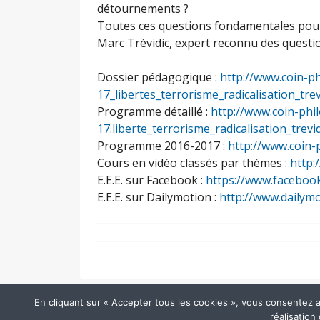
détournements ?
Toutes ces questions fondamentales pour
Marc Trévidic, expert reconnu des questio
Dossier pédagogique :
http://www.coin-ph
17_libertes_terrorisme_radicalisation_tre
Programme détaillé :
http://www.coin-phil
17.liberte_terrorisme_radicalisation_trev
Programme 2016-2017 :
http://www.coin-
Cours en vidéo classés par thèmes :
http:
E.E.E. sur Facebook :
https://www.faceboo
E.E.E. sur Dailymotion :
http://www.dailym
En cliquant sur « Accepter tous les cookies », vous consentez au 
réalisation