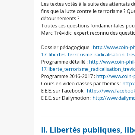
Les textes votés à la suite des attentats d
fins que la lutte contre le terrorisme ? 
détournements ?
Toutes ces questions fondamentales pour
Marc Trévidic, expert reconnu des questio
Dossier pédagogique :
http://www.coin-ph
17_libertes_terrorisme_radicalisation_tre
Programme détaillé :
http://www.coin-phil
17.liberte_terrorisme_radicalisation_trev
Programme 2016-2017 :
http://www.coin-
Cours en vidéo classés par thèmes :
http:
E.E.E. sur Facebook :
https://www.faceboo
E.E.E. sur Dailymotion :
http://www.dailym
II. Libertés publiques, li