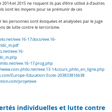
e 2014 et 2015 ne risquent ils pas d’être utilisé à d’autres
Quels sont les moyens pour se prémunir de ces
 les personnes sont évoquées et analysées par le juge
ns de lutte contre le terrorisme.
ilo.net/eee.16-17.docs/eee.16-
vidic_m.pdf
o.net/eee.16-
idic_m.php
philo.net/eee.16-17.prog.php
//www.coin-philo.net/eee.13-14.cours_philo_en_ligne.php
k.com/Europe-Education-Ecole-203833816638
otion.com/projeteee
bertés individuelles et lutte contre