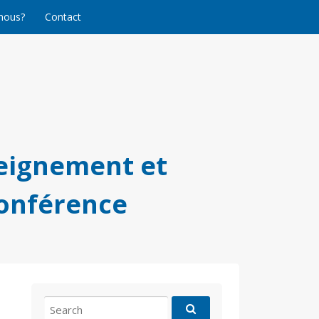
nous?
Contact
eignement et
conférence
Search
for: