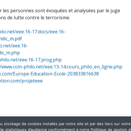
 les personnes sont évoquées et analysées par le juge
ns de lutte contre le terrorisme.
ilo.net/eee.16-17.docs/eee.16-
vidic_m.pdf
o.net/eee.16-
idic_m.php
philo.net/eee.16-17.prog.php
//www.coin-philo.net/eee.13-14.cours_philo_en_ligne.php
k.com/Europe-Education-Ecole-203833816638
otion.com/projeteee
stockage de cookies installés par notre site et par des tiers sur votre ap
 de statistiques d’audience conformément à notre Politique de gestion 