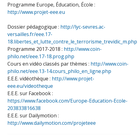
Programme Europe, Éducation, École :
http://www.projet-eee.eu
Dossier pédagogique :
http://lyc-sevres.ac-
versailles.fr/eee.17-
18.libertes_et_lutte_contre_le_terrorisme_trevidic_m.php
Programme 2017-2018 :
http://www.coin-
philo.net/eee.17-18.prog.php
Cours en vidéo classés par thèmes :
http://www.coin-
philo.net/eee.13-14.cours_philo_en_ligne.php
E.E.E. vidéothèque :
http://www.projet-
eee.eu/videotheque
E.E.E. sur Facebook :
https://www.facebook.com/Europe-Education-Ecole-
203833816638
E.E.E. sur Dailymotion :
http://www.dailymotion.com/projeteee