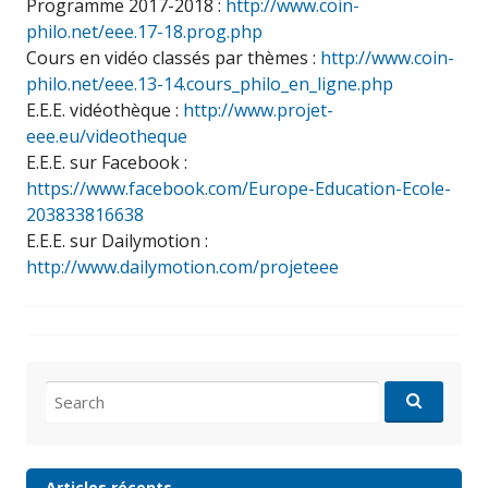
Programme 2017-2018 :
http://www.coin-
philo.net/eee.17-18.prog.php
Cours en vidéo classés par thèmes :
http://www.coin-
philo.net/eee.13-14.cours_philo_en_ligne.php
E.E.E. vidéothèque :
http://www.projet-
eee.eu/videotheque
E.E.E. sur Facebook :
https://www.facebook.com/Europe-Education-Ecole-
203833816638
E.E.E. sur Dailymotion :
http://www.dailymotion.com/projeteee
Search
for:
Articles récents