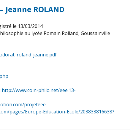
? – Jeanne ROLAND
gistré le 13/03/2014
hilosophie au lycée Romain Rolland, Goussainville
/odorat_roland_jeanne.pdf
.php
:
http://www.coin-philo.net/eee.13-
motion.com/projeteee
ok.com/pages/Europe-Education-Ecole/203833816638?