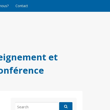
nous?
Contact
eignement et
conférence
Search
for: