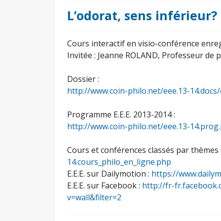
L’odorat, sens inférieur
Cours interactif en visio-conférence enre
Invitée : Jeanne ROLAND, Professeur de p
Dossier :
http://www.coin-philo.net/eee.13-14.docs
Programme E.E.E. 2013-2014 :
http://www.coin-philo.net/eee.13-14.prog
Cours et conférences classés par thèmes 
14.cours_philo_en_ligne.php
E.E.E. sur Dailymotion :
https://www.daily
E.E.E. sur Facebook :
http://fr-fr.facebo
v=wall&filter=2