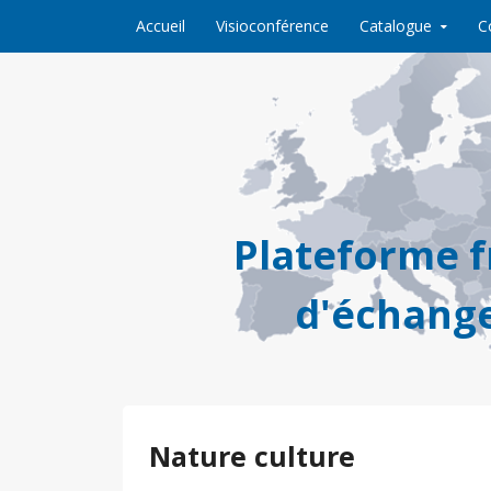
Skip to content
Accueil
Visioconférence
Catalogue
C
Plateforme 
d'échange
Nature culture