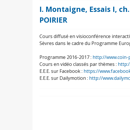
I. Montaigne, Essais I, ch
POIRIER
Cours diffusé en visioconférence interact
Sèvres dans le cadre du Programme Europe
Programme 2016-2017 :
http://www.coin-
Cours en vidéo classés par thèmes :
http:
E.E.E. sur Facebook :
https://www.faceboo
E.E.E. sur Dailymotion :
http://www.dailym