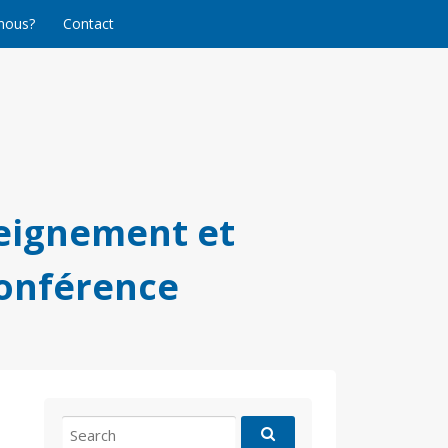
nous?
Contact
eignement et
conférence
Search
for: