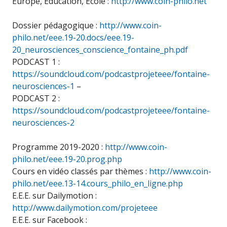
Europe, Éducation, École :
http://www.coin-philo.net
Dossier pédagogique :
http://www.coin-
philo.net/eee.19-20.docs/eee.19-
20_neurosciences_conscience_fontaine_ph.pdf
PODCAST 1 :
https://soundcloud.com/podcastprojeteee/fontaine-
neurosciences-1
–
PODCAST 2 :
https://soundcloud.com/podcastprojeteee/fontaine-
neurosciences-2
Programme 2019-2020 :
http://www.coin-
philo.net/eee.19-20.prog.php
Cours en vidéo classés par thèmes :
http://www.coin-
philo.net/eee.13-14.cours_philo_en_ligne.php
E.E.E. sur Dailymotion :
http://www.dailymotion.com/projeteee
E.E.E. sur Facebook :