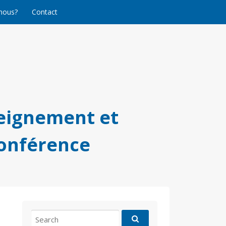
nous?
Contact
eignement et
conférence
Search
for: