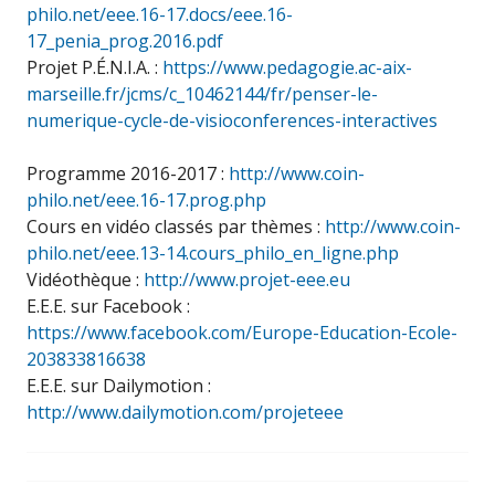
philo.net/eee.16-17.docs/eee.16-
17_penia_prog.2016.pdf
Projet P.É.N.I.A. :
https://www.pedagogie.ac-aix-
marseille.fr/jcms/c_10462144/fr/penser-le-
numerique-cycle-de-visioconferences-interactives
Programme 2016-2017 :
http://www.coin-
philo.net/eee.16-17.prog.php
Cours en vidéo classés par thèmes :
http://www.coin-
philo.net/eee.13-14.cours_philo_en_ligne.php
Vidéothèque :
http://www.projet-eee.eu
E.E.E. sur Facebook :
https://www.facebook.com/Europe-Education-Ecole-
203833816638
E.E.E. sur Dailymotion :
http://www.dailymotion.com/projeteee