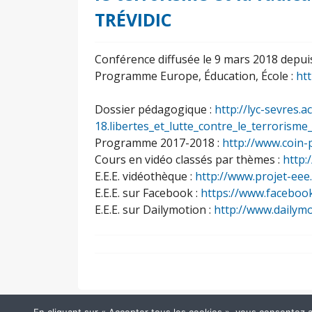
TRÉVIDIC
Conférence diffusée le 9 mars 2018 depuis
Programme Europe, Éducation, École :
ht
Dossier pédagogique :
http://lyc-sevres.ac
18.libertes_et_lutte_contre_le_terrorisme
Programme 2017-2018 :
http://www.coin-
Cours en vidéo classés par thèmes :
http:
E.E.E. vidéothèque :
http://www.projet-eee
E.E.E. sur Facebook :
https://www.faceboo
E.E.E. sur Dailymotion :
http://www.dailym