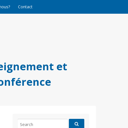
nous?
Contact
eignement et
conférence
Search
for: