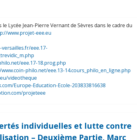
 le Lycée Jean-Pierre Vernant de Sèvres dans le cadre du
tp://www.projet-eee.eu
-versailles.fr/eee.17-
_trevidic_m.php
philo.net/eee.17-18.prog.php
//www.coin-philo.net/eee.13-14.cours_philo_en_ligne.php
.eu/videotheque
k.com/Europe-Education-Ecole-203833816638
otion.com/projeteee
bertés individuelles et lutte contre
alisation – Deuxième Partie, Marc