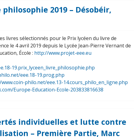
de philosophie 2019 – Désobéir,
 livres sélectionnés pour le Prix lycéen du livre de
nce le 4 avril 2019 depuis le Lycée Jean-Pierre Vernant de
ucation, École :
http://www.projet-eee.eu
ee.18-19.prix_lyceen_livre_philosophie.php
philo.net/eee.18-19.prog.php
//www.coin-philo.net/eee.13-14.cours_philo_en_ligne.php
k.com/Europe-Education-Ecole-203833816638
ertés individuelles et lutte contre
alisation – Première Partie, Marc