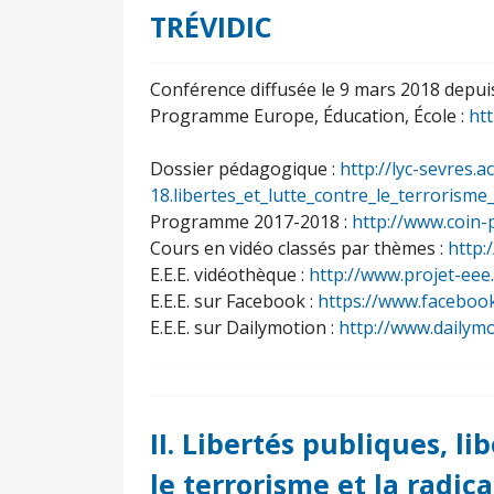
TRÉVIDIC
Conférence diffusée le 9 mars 2018 depuis
Programme Europe, Éducation, École :
ht
Dossier pédagogique :
http://lyc-sevres.ac
18.libertes_et_lutte_contre_le_terrorisme
Programme 2017-2018 :
http://www.coin-
Cours en vidéo classés par thèmes :
http:
E.E.E. vidéothèque :
http://www.projet-eee
E.E.E. sur Facebook :
https://www.faceboo
E.E.E. sur Dailymotion :
http://www.dailym
II. Libertés publiques, li
le terrorisme et la radic