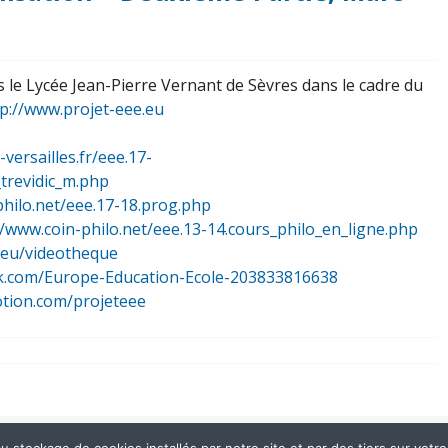
 le Lycée Jean-Pierre Vernant de Sèvres dans le cadre du
tp://www.projet-eee.eu
-versailles.fr/eee.17-
_trevidic_m.php
philo.net/eee.17-18.prog.php
//www.coin-philo.net/eee.13-14.cours_philo_en_ligne.php
.eu/videotheque
k.com/Europe-Education-Ecole-203833816638
otion.com/projeteee