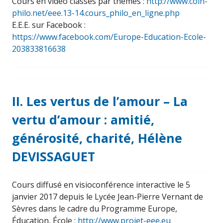
Cours en vidéo classés par thèmes :
http://www.coin-
philo.net/eee.13-14.cours_philo_en_ligne.php
E.E.E. sur Facebook :
https://www.facebook.com/Europe-Education-Ecole-
203833816638
II. Les vertus de l’amour – La
vertu d’amour : amitié,
générosité, charité, Hélène
DEVISSAGUET
Cours diffusé en visioconférence interactive le 5
janvier 2017 depuis le Lycée Jean-Pierre Vernant de
Sèvres dans le cadre du Programme Europe,
Éducation, École :
http://www.projet-eee.eu