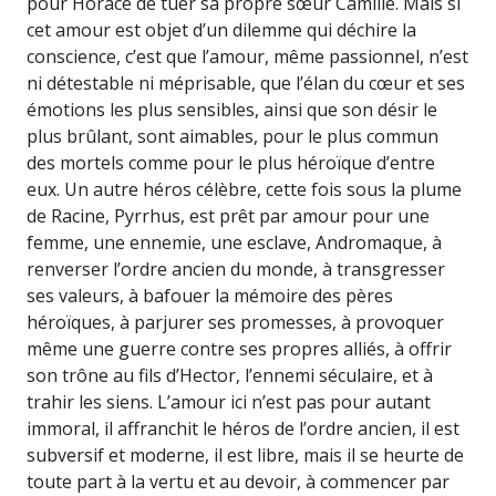
pour Horace de tuer sa propre sœur Camille. Mais si
cet amour est objet d’un dilemme qui déchire la
conscience, c’est que l’amour, même passionnel, n’est
ni détestable ni méprisable, que l’élan du cœur et ses
émotions les plus sensibles, ainsi que son désir le
plus brûlant, sont aimables, pour le plus commun
des mortels comme pour le plus héroïque d’entre
eux. Un autre héros célèbre, cette fois sous la plume
de Racine, Pyrrhus, est prêt par amour pour une
femme, une ennemie, une esclave, Andromaque, à
renverser l’ordre ancien du monde, à transgresser
ses valeurs, à bafouer la mémoire des pères
héroïques, à parjurer ses promesses, à provoquer
même une guerre contre ses propres alliés, à offrir
son trône au fils d’Hector, l’ennemi séculaire, et à
trahir les siens. L’amour ici n’est pas pour autant
immoral, il affranchit le héros de l’ordre ancien, il est
subversif et moderne, il est libre, mais il se heurte de
toute part à la vertu et au devoir, à commencer par