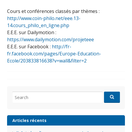
Cours et conférences classés par thèmes :
http://www.coin-philo.net/eee.13-
14.cours_philo_en_ligne.php
E.E.E. sur Dailymotion :
https://www.dailymotion.com/projeteee
E.E.E. sur Facebook :
http://fr-
fr.facebook.com/pages/Europe-Education-
Ecole/203833816638?v=wall&filter=2
Search
for:
Articles récents