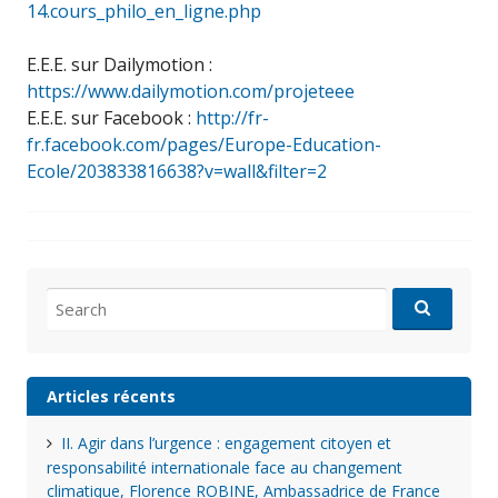
14.cours_philo_en_ligne.php
E.E.E. sur Dailymotion :
https://www.dailymotion.com/projeteee
E.E.E. sur Facebook :
http://fr-
fr.facebook.com/pages/Europe-Education-
Ecole/203833816638?v=wall&filter=2
Search
for:
Articles récents
II. Agir dans l’urgence : engagement citoyen et
responsabilité internationale face au changement
climatique, Florence ROBINE, Ambassadrice de France