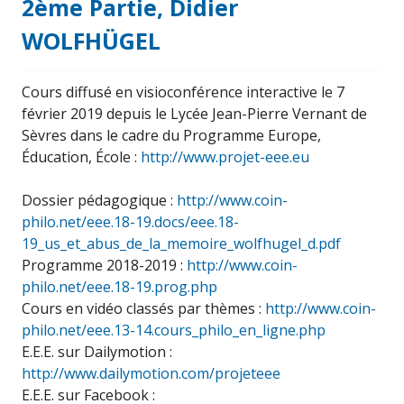
2ème Partie, Didier
WOLFHÜGEL
Cours diffusé en visioconférence interactive le 7
février 2019 depuis le Lycée Jean-Pierre Vernant de
Sèvres dans le cadre du Programme Europe,
Éducation, École :
http://www.projet-eee.eu
Dossier pédagogique :
http://www.coin-
philo.net/eee.18-19.docs/eee.18-
19_us_et_abus_de_la_memoire_wolfhugel_d.pdf
Programme 2018-2019 :
http://www.coin-
philo.net/eee.18-19.prog.php
Cours en vidéo classés par thèmes :
http://www.coin-
philo.net/eee.13-14.cours_philo_en_ligne.php
E.E.E. sur Dailymotion :
http://www.dailymotion.com/projeteee
E.E.E. sur Facebook :