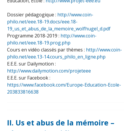
Éducation, École :
http://www.projet-eee.eu
Dossier pédagogique :
http://www.coin-
philo.net/eee.18-19.docs/eee.18-
19_us_et_abus_de_la_memoire_wolfhugel_d.pdf
Programme 2018-2019 :
http://www.coin-
philo.net/eee.18-19.prog.php
Cours en vidéo classés par thèmes :
http://www.coin-
philo.net/eee.13-14.cours_philo_en_ligne.php
E.E.E. sur Dailymotion :
http://www.dailymotion.com/projeteee
E.E.E. sur Facebook :
https://www.facebook.com/Europe-Education-Ecole-
203833816638
II. Us et abus de la mémoire –