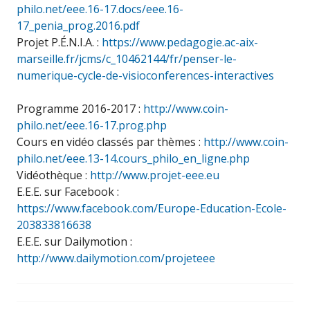
philo.net/eee.16-17.docs/eee.16-
17_penia_prog.2016.pdf
Projet P.É.N.I.A. :
https://www.pedagogie.ac-aix-
marseille.fr/jcms/c_10462144/fr/penser-le-
numerique-cycle-de-visioconferences-interactives
Programme 2016-2017 :
http://www.coin-
philo.net/eee.16-17.prog.php
Cours en vidéo classés par thèmes :
http://www.coin-
philo.net/eee.13-14.cours_philo_en_ligne.php
Vidéothèque :
http://www.projet-eee.eu
E.E.E. sur Facebook :
https://www.facebook.com/Europe-Education-Ecole-
203833816638
E.E.E. sur Dailymotion :
http://www.dailymotion.com/projeteee