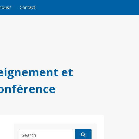
nous?
Contact
eignement et
conférence
Search
for: