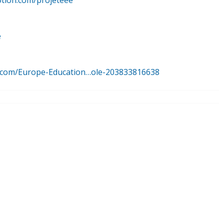
otion.com/projeteee
e
.com/Europe-Education…ole-203833816638