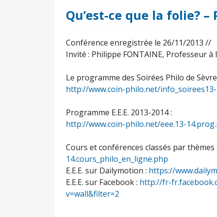
Qu’est-ce que la folie? 
Conférence enregistrée le 26/11/2013 //
Invité : Philippe FONTAINE, Professeur à 
Le programme des Soirées Philo de Sèvres
http://www.coin-philo.net/info_soirees13
Programme E.E.E. 2013-2014 :
http://www.coin-philo.net/eee.13-14.prog
Cours et conférences classés par thèmes 
14.cours_philo_en_ligne.php
E.E.E. sur Dailymotion :
https://www.daily
E.E.E. sur Facebook :
http://fr-fr.facebo
v=wall&filter=2