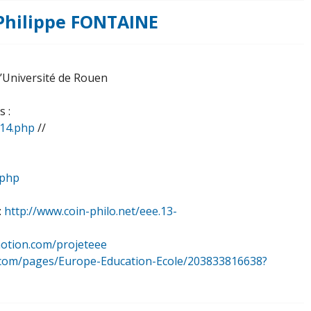
– Philippe FONTAINE
l’Université de Rouen
 :
-14.php
//
.php
:
http://www.coin-philo.net/eee.13-
motion.com/projeteee
ok.com/pages/Europe-Education-Ecole/203833816638?