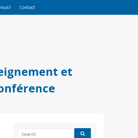
nous?
Contact
eignement et
conférence
Search
for: