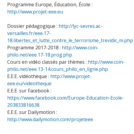
Programme Europe, Éducation, École :
http://www.projet-eee.eu
Dossier pédagogique :
http://lyc-sevres.ac-
versailles.fr/eee.17-
18.libertes_et_lutte_contre_le_terrorisme_trevidic_m.php
Programme 2017-2018 :
http://www.coin-
philo.net/eee.17-18.prog.php
Cours en vidéo classés par thèmes :
http://www.coin-
philo.net/eee.13-14.cours_philo_en_ligne.php
E.E.E. vidéothèque :
http://www.projet-
eee.eu/videotheque
E.E.E. sur Facebook :
https://www.facebook.com/Europe-Education-Ecole-
203833816638
E.E.E. sur Dailymotion :
http://www.dailymotion.com/projeteee