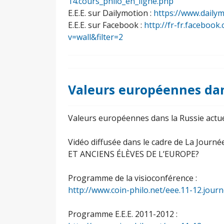
14.cours_philo_en_ligne.php
E.E.E. sur Dailymotion :
https://www.daily
E.E.E. sur Facebook :
http://fr-fr.facebo
v=wall&filter=2
Valeurs européennes dan
Valeurs européennes dans la Russie actue
Vidéo diffusée dans le cadre de La Jou
ET ANCIENS ÉLÈVES DE L’EUROPE?
Programme de la visioconférence :
http://www.coin-philo.net/eee.11-12.jou
Programme E.E.E. 2011-2012 :