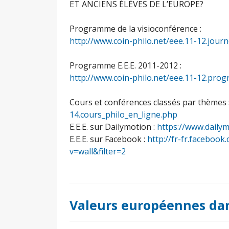
ET ANCIENS ÉLÈVES DE L’EUROPE?
Programme de la visioconférence :
http://www.coin-philo.net/eee.11-12.jou
Programme E.E.E. 2011-2012 :
http://www.coin-philo.net/eee.11-12.pr
Cours et conférences classés par thèmes 
14.cours_philo_en_ligne.php
E.E.E. sur Dailymotion :
https://www.daily
E.E.E. sur Facebook :
http://fr-fr.facebo
v=wall&filter=2
Valeurs européennes dan