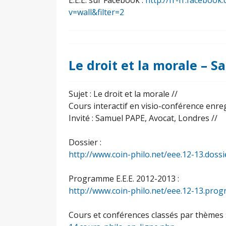
E.E.E. sur Facebook :
http://fr-fr.facebo
v=wall&filter=2
Le droit et la morale – 
Sujet : Le droit et la morale //
Cours interactif en visio-conférence enreg
Invité : Samuel PAPE, Avocat, Londres //
Dossier :
http://www.coin-philo.net/eee.12-13.doss
Programme E.E.E. 2012-2013 :
http://www.coin-philo.net/eee.12-13.pr
Cours et conférences classés par thèmes 