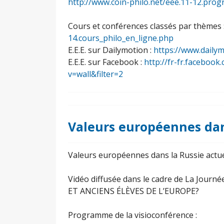
http://www.coin-philo.net/eee.11-12.pr
Cours et conférences classés par thèmes 
14.cours_philo_en_ligne.php
E.E.E. sur Dailymotion :
https://www.daily
E.E.E. sur Facebook :
http://fr-fr.facebo
v=wall&filter=2
Valeurs européennes dan
Valeurs européennes dans la Russie actue
Vidéo diffusée dans le cadre de La Jou
ET ANCIENS ÉLÈVES DE L’EUROPE?
Programme de la visioconférence :