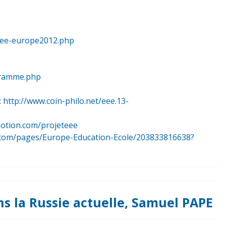
rnee-europe2012.php
ogramme.php
:
http://www.coin-philo.net/eee.13-
motion.com/projeteee
ok.com/pages/Europe-Education-Ecole/203833816638?
s la Russie actuelle, Samuel PAPE