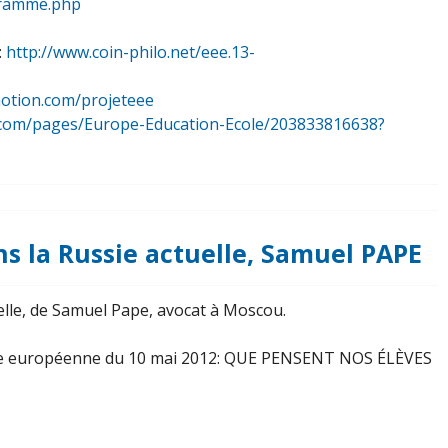
ogramme.php
:
http://www.coin-philo.net/eee.13-
motion.com/projeteee
ok.com/pages/Europe-Education-Ecole/203833816638?
s la Russie actuelle, Samuel PAPE
lle, de Samuel Pape, avocat à Moscou.
rnée européenne du 10 mai 2012: QUE PENSENT NOS ÉLÈVES