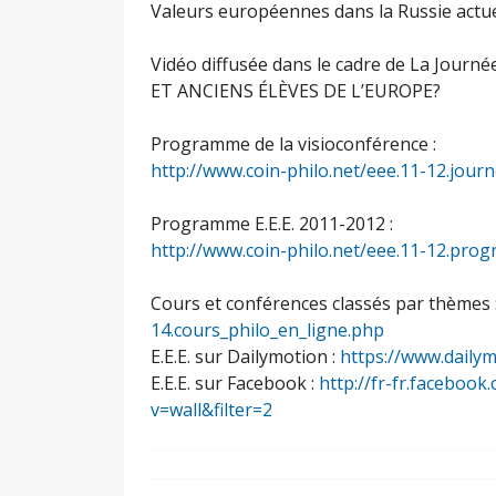
Valeurs européennes dans la Russie actue
Vidéo diffusée dans le cadre de La Jou
ET ANCIENS ÉLÈVES DE L’EUROPE?
Programme de la visioconférence :
http://www.coin-philo.net/eee.11-12.jou
Programme E.E.E. 2011-2012 :
http://www.coin-philo.net/eee.11-12.pr
Cours et conférences classés par thèmes 
14.cours_philo_en_ligne.php
E.E.E. sur Dailymotion :
https://www.daily
E.E.E. sur Facebook :
http://fr-fr.facebo
v=wall&filter=2