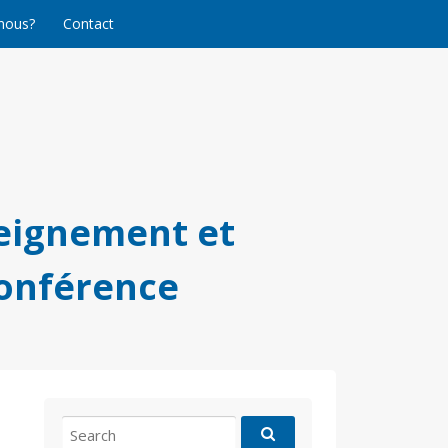
nous?
Contact
eignement et
conférence
Search
for: