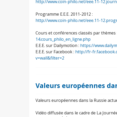
http://www.coin-philo.net/eee.11-12.jou
Programme E.E.E. 2011-2012 :
http://www.coin-philo.net/eee.11-12.pr
Cours et conférences classés par thèmes 
14.cours_philo_en_ligne.php
E.E.E. sur Dailymotion :
https://www.daily
E.E.E. sur Facebook :
http://fr-fr.facebo
v=wall&filter=2
Valeurs européennes dan
Valeurs européennes dans la Russie actue
Vidéo diffusée dans le cadre de La Jou