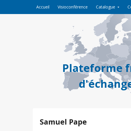
Skip to content
Accueil
Visioconférence
Catalogue
C
Plateforme 
d'échange
Samuel Pape