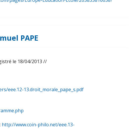
ok.com/pages/Europe-Education-Ecole/203833816638?
Samuel PAPE
istré le 18/04/2013 //
iers/eee.12-13.droit_morale_pape_s.pdf
ogramme.php
:
http://www.coin-philo.net/eee.13-