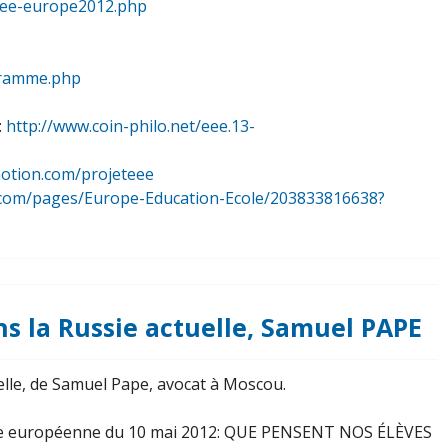
rnee-europe2012.php
ogramme.php
:
http://www.coin-philo.net/eee.13-
motion.com/projeteee
ok.com/pages/Europe-Education-Ecole/203833816638?
s la Russie actuelle, Samuel PAPE
lle, de Samuel Pape, avocat à Moscou.
rnée européenne du 10 mai 2012: QUE PENSENT NOS ÉLÈVES