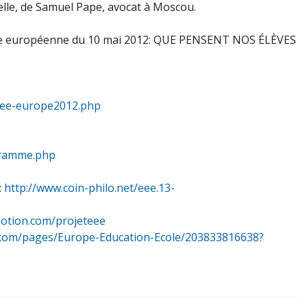
lle, de Samuel Pape, avocat à Moscou.
rnée européenne du 10 mai 2012: QUE PENSENT NOS ÉLÈVES
rnee-europe2012.php
ogramme.php
:
http://www.coin-philo.net/eee.13-
motion.com/projeteee
ok.com/pages/Europe-Education-Ecole/203833816638?