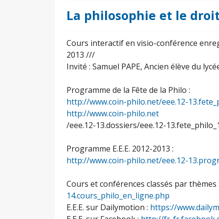
La philosophie et le dro
Cours interactif en visio-conférence enreg
2013 ///
Invité : Samuel PAPE, Ancien élève du lycé
Programme de la Fête de la Philo :
http://www.coin-philo.net/eee.12-13.fete
http://www.coin-philo.net
/eee.12-13.dossiers/eee.12-13.fete_philo_
Programme E.E.E. 2012-2013 :
http://www.coin-philo.net/eee.12-13.pr
Cours et conférences classés par thèmes 
14.cours_philo_en_ligne.php
E.E.E. sur Dailymotion :
https://www.daily