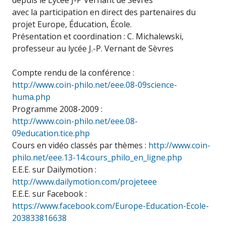
depuis le Lycée J-P Vernant de Sèvres
avec la participation en direct des partenaires du
projet Europe, Éducation, École.
Présentation et coordination : C. Michalewski,
professeur au lycée J.-P. Vernant de Sèvres
Compte rendu de la conférence :
http://www.coin-philo.net/eee.08-09science-
huma.php
Programme 2008-2009 :
http://www.coin-philo.net/eee.08-
09education.tice.php
Cours en vidéo classés par thèmes :
http://www.coin-
philo.net/eee.13-14.cours_philo_en_ligne.php
E.E.E. sur Dailymotion :
http://www.dailymotion.com/projeteee
E.E.E. sur Facebook :
https://www.facebook.com/Europe-Education-Ecole-
203833816638