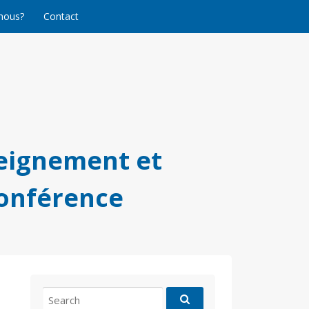
nous?
Contact
eignement et
conférence
Search
for: