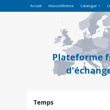
Skip to content
Accueil
Visioconférence
Catalogue
C
Plateforme 
d'échange
Temps