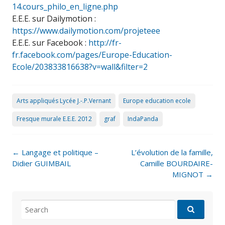
14.cours_philo_en_ligne.php
E.E.E. sur Dailymotion :
https://www.dailymotion.com/projeteee
E.E.E. sur Facebook :
http://fr-
fr.facebook.com/pages/Europe-Education-
Ecole/203833816638?v=wall&filter=2
Arts appliqués Lycée J.-.P.Vernant
Europe education ecole
Fresque murale E.E.E. 2012
graf
IndaPanda
Post
←
Langage et politique –
L’évolution de la famille,
navigation
Didier GUIMBAIL
Camille BOURDAIRE-
MIGNOT
→
Search
for: