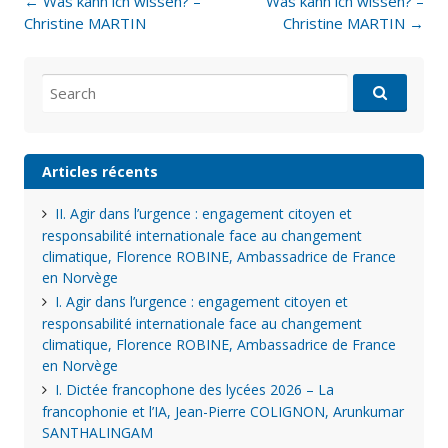
Post
←
Was kann ich wissen? –
Was kann ich wissen? –
navigation
Christine MARTIN
Christine MARTIN
→
Search
for:
Articles récents
II. Agir dans l’urgence : engagement citoyen et
responsabilité internationale face au changement
climatique, Florence ROBINE, Ambassadrice de France
en Norvège
I. Agir dans l’urgence : engagement citoyen et
responsabilité internationale face au changement
climatique, Florence ROBINE, Ambassadrice de France
en Norvège
I. Dictée francophone des lycées 2026 – La
francophonie et l’IA, Jean-Pierre COLIGNON, Arunkumar
SANTHALINGAM