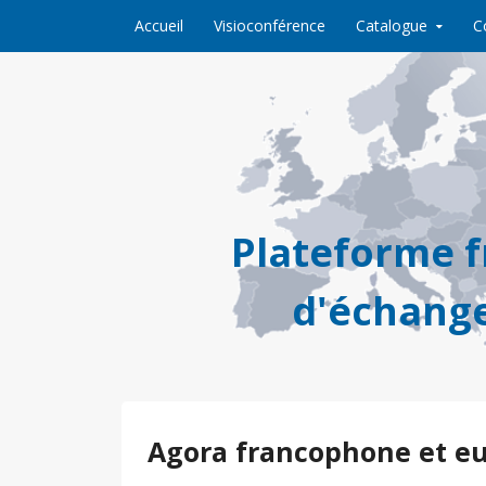
Skip to content
Accueil
Visioconférence
Catalogue
C
Plateforme 
d'échange
Agora francophone et e