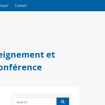
nous?
Contact
eignement et
conférence
Search
for: