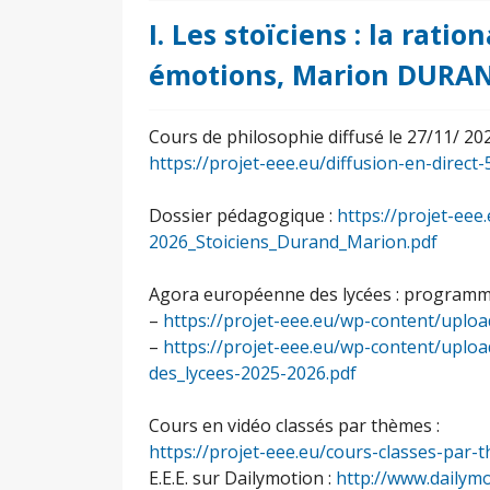
I. Les stoïciens : la ration
émotions, Marion DURA
Cours de philosophie diffusé le 27/11/ 202
https://projet-eee.eu/diffusion-en-direct-
Dossier pédagogique :
https://projet-ee
2026_Stoiciens_Durand_Marion.pdf
Agora européenne des lycées : programm
–
https://projet-eee.eu/wp-content/upl
–
https://projet-eee.eu/wp-content/upl
des_lycees-2025-2026.pdf
Cours en vidéo classés par thèmes :
https://projet-eee.eu/cours-classes-par-
E.E.E. sur Dailymotion :
http://www.dailym