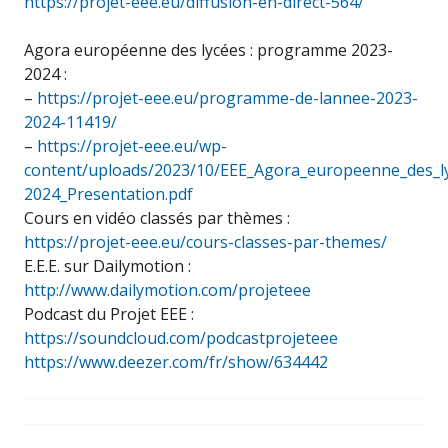
https://projet-eee.eu/diffusion-en-direct-564/
Agora européenne des lycées : programme 2023-
2024 :
–
https://projet-eee.eu/programme-de-lannee-2023-
2024-11419/
–
https://projet-eee.eu/wp-
content/uploads/2023/10/EEE_Agora_europeenne_des_l
2024_Presentation.pdf
Cours en vidéo classés par thèmes :
https://projet-eee.eu/cours-classes-par-themes/
E.E.E. sur Dailymotion :
http://www.dailymotion.com/projeteee
Podcast du Projet EEE :
https://soundcloud.com/podcastprojeteee
https://www.deezer.com/fr/show/634442