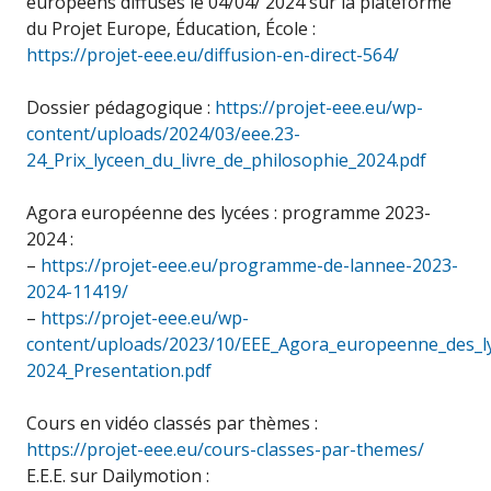
européens diffusés le 04/04/ 2024 sur la plateforme
du Projet Europe, Éducation, École :
https://projet-eee.eu/diffusion-en-direct-564/
Dossier pédagogique :
https://projet-eee.eu/wp-
content/uploads/2024/03/eee.23-
24_Prix_lyceen_du_livre_de_philosophie_2024.pdf
Agora européenne des lycées : programme 2023-
2024 :
–
https://projet-eee.eu/programme-de-lannee-2023-
2024-11419/
–
https://projet-eee.eu/wp-
content/uploads/2023/10/EEE_Agora_europeenne_des_l
2024_Presentation.pdf
Cours en vidéo classés par thèmes :
https://projet-eee.eu/cours-classes-par-themes/
E.E.E. sur Dailymotion :