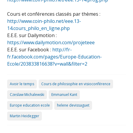
Cours et conférences classés par thèmes :
http://www.coin-philo.net/eee.13-
14.cours_philo_en_ligne.php
E.E.E. sur Dailymotion :
https://www.dailymotion.com/projeteee
E.E.E. sur Facebook :
http://fr-
fr.facebook.com/pages/Europe-Education-
Ecole/203833816638?v=wall&filter=2
Avoir le temps
Cours de philosophie en visioconférence
Czeslaw Michalewski
Emmanuel Kant
Europe education ecole
helene devissaguet
Martin Heidegger