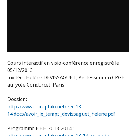
Cours interactif en visio-conférence enregistré le
05/12/2013
Invitée : Hélène DEVISSAGUET, Professeur en CPGE
au lycée Condorcet, Paris
Dossier :
http://www.coin-philo.net/eee.13-
14.docs/avoir_le_temps_devissaguet_helene.pdf
Programme E.E.E. 2013-2014 :
http://www.coin-philo.net/eee.13-14.prog.php