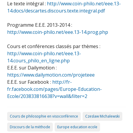
Le texte intégral :
http://www.coin-philo.net/eee.13-
14.docs/descartes.discours.texte.integral.pdf
Programme E.E.E. 2013-2014 :
http://www.coin-philo.net/eee.13-14.prog.php
Cours et conférences classés par thèmes :
http://www.coin-philo.net/eee.13-
14.cours_philo_en_ligne.php
E.E.E. sur Dailymotion :
https://www.dailymotion.com/projeteee
E.E.E. sur Facebook :
http://fr-
fr.facebook.com/pages/Europe-Education-
Ecole/203833816638?v=wall&filter=2
Cours de philosophie en visoconférence
Czeslaw Michalewski
Discours de la méthode
Europe education ecole