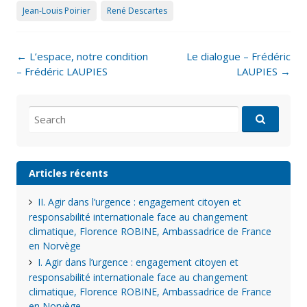
Jean-Louis Poirier
René Descartes
Post
←
L’espace, notre condition
Le dialogue – Frédéric
navigation
– Frédéric LAUPIES
LAUPIES
→
Search
for:
Articles récents
II. Agir dans l’urgence : engagement citoyen et
responsabilité internationale face au changement
climatique, Florence ROBINE, Ambassadrice de France
en Norvège
I. Agir dans l’urgence : engagement citoyen et
responsabilité internationale face au changement
climatique, Florence ROBINE, Ambassadrice de France
en Norvège