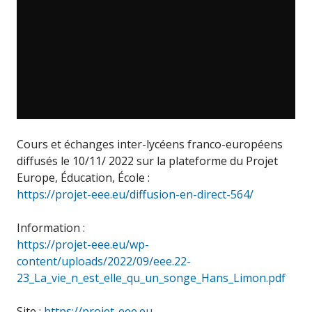
Cours et échanges inter-lycéens franco-européens
diffusés le 10/11/ 2022 sur la plateforme du Projet
Europe, Éducation, École :
https://projet-eee.eu/diffusion-en-direct-564/
Information :
https://projet-eee.eu/wp-
content/uploads/2022/09/eee.22-
23_La_vie_n_est_elle_qu_un_songe_Hans_Limon.pdf
Site :
https://projet-eee.eu