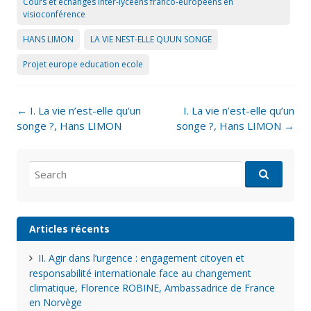
Cours et échanges inter-lycéens franco-européens en
visioconférence
HANS LIMON
LA VIE NEST-ELLE QUUN SONGE
Projet europe education ecole
Post
←
I. La vie n’est-elle qu’un
I. La vie n’est-elle qu’un
navigation
songe ?, Hans LIMON
songe ?, Hans LIMON
→
Search
for:
Articles récents
II. Agir dans l’urgence : engagement citoyen et
responsabilité internationale face au changement
climatique, Florence ROBINE, Ambassadrice de France
en Norvège