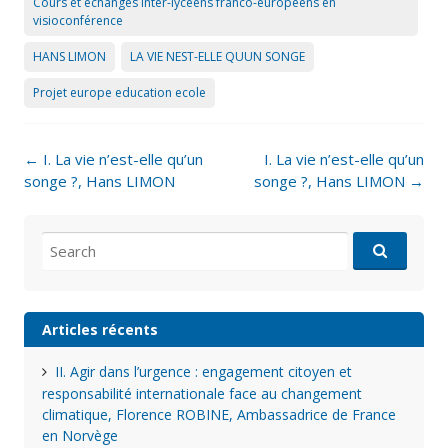
Cours et échanges inter-lycéens franco-européens en
visioconférence
HANS LIMON
LA VIE NEST-ELLE QUUN SONGE
Projet europe education ecole
Post
←
I. La vie n’est-elle qu’un
I. La vie n’est-elle qu’un
navigation
songe ?, Hans LIMON
songe ?, Hans LIMON
→
Search
for:
Articles récents
II. Agir dans l’urgence : engagement citoyen et
responsabilité internationale face au changement
climatique, Florence ROBINE, Ambassadrice de France
en Norvège