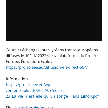
Cours et échanges inter-lycéens franco-européens
diffusés le 10/11/ 2022 sur la plateforme du Projet
Europe, Éducation, École :
https://projet-eee.eu/diffusion-en-direct-564/
Information :
https://projet-eee.eu/wp-
content/uploads/2022/09/eee.22-
23_La_vie_n_est_elle_qu_un_songe_Hans_Limon.pdf
Site :
https://projet-eee.eu