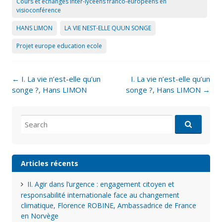
Cours et échanges inter-lycéens franco-européens en
visioconférence
HANS LIMON
LA VIE NEST-ELLE QUUN SONGE
Projet europe education ecole
Post
←
I. La vie n’est-elle qu’un
I. La vie n’est-elle qu’un
navigation
songe ?, Hans LIMON
songe ?, Hans LIMON
→
Search
for:
Articles récents
II. Agir dans l’urgence : engagement citoyen et
responsabilité internationale face au changement
climatique, Florence ROBINE, Ambassadrice de France
en Norvège