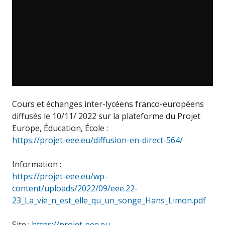
Cours et échanges inter-lycéens franco-européens
diffusés le 10/11/ 2022 sur la plateforme du Projet
Europe, Éducation, École :
https://projet-eee.eu/diffusion-en-direct-564/
Information :
https://projet-eee.eu/wp-
content/uploads/2022/09/eee.22-
23_La_vie_n_est_elle_qu_un_songe_Hans_Limon.pdf
Site :
https://projet-eee.eu