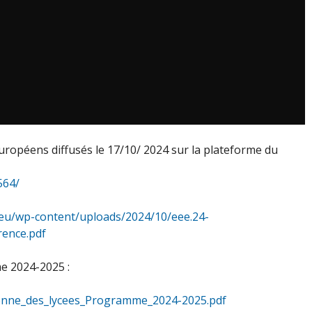
uropéens diffusés le 17/10/ 2024 sur la plateforme du
564/
e.eu/wp-content/uploads/2024/10/eee.24-
rence.pdf
e 2024-2025 :
enne_des_lycees_Programme_2024-2025.pdf