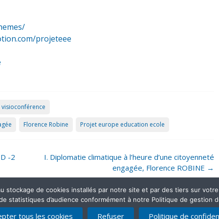
themes/
otion.com/projeteee
e
 visioconférence
gagée
Florence Robine
Projet europe education ecole
ND -2
I. Diplomatie climatique à l’heure d’une citoyenneté
engagée, Florence ROBINE
→
stockage de cookies installés par notre site et par des tiers sur votre ap
 de statistiques d’audience conformément à notre Politique de gestion 
pter tous les cookies
Refuser
Politique de confident