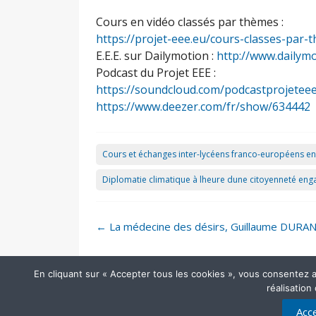
Cours en vidéo classés par thèmes :
https://projet-eee.eu/cours-classes-par-
E.E.E. sur Dailymotion :
http://www.dailym
Podcast du Projet EEE :
https://soundcloud.com/podcastprojetee
https://www.deezer.com/fr/show/634442
Cours et échanges inter-lycéens franco-européens en
Diplomatie climatique à lheure dune citoyenneté en
Post
←
La médecine des désirs, Guillaume DURA
navigation
En cliquant sur « Accepter tous les cookies », vous consentez au 
réalisation
Acce