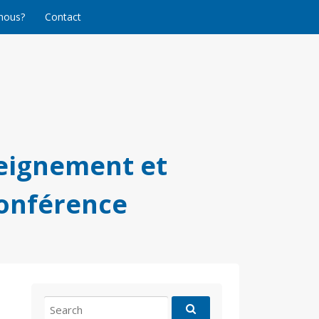
nous?
Contact
eignement et
conférence
Search
for: