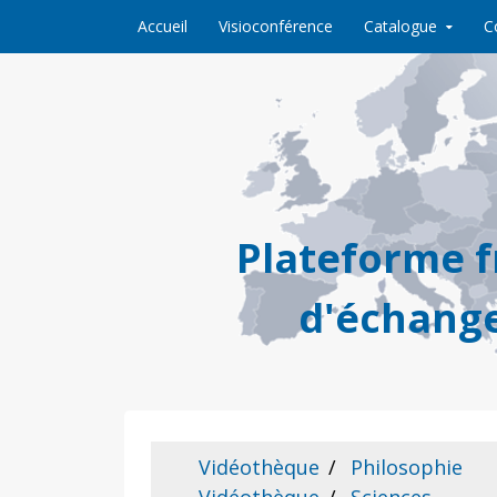
Skip to content
Accueil
Visioconférence
Catalogue
C
Plateforme 
d'échange
Vidéothèque
Philosophie