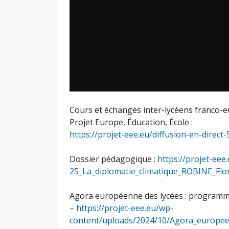
Cours et échanges inter-lycéens franco-e
Projet Europe, Éducation, École :
https://projet-eee.eu/diffusion-en-direct-
Dossier pédagogique :
https://projet-ee
25_La_diplomatie_climatique_ROBINE_Flo
Agora européenne des lycées : programm
–
https://projet-eee.eu/wp-
content/uploads/2024/10/Agora_europe