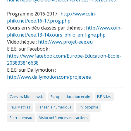
Programme 2016-2017 :
http://www.coin-
philo.net/eee.16-17.prog.php
Cours en vidéo classés par thèmes :
http://www.coin-
philo.net/eee.13-14.cours_philo_en_ligne.php
Vidéothèque :
http://www.projet-eee.eu
E.E.E. sur Facebook :
https://www.facebook.com/Europe-Education-Ecole-
203833816638
E.E.E. sur Dailymotion :
http://www.dailymotion.com/projeteee
Czeslaw Michalewski
Europe education ecole
P.É.N.I.A.
Paul Mathias
Penser le numérique
Philosophie
Pierre Leveau
Visioconférences interactives