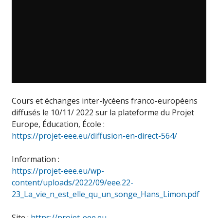
Cours et échanges inter-lycéens franco-européens
diffusés le 10/11/ 2022 sur la plateforme du Projet
Europe, Éducation, École :
https://projet-eee.eu/diffusion-en-direct-564/
Information :
https://projet-eee.eu/wp-
content/uploads/2022/09/eee.22-
23_La_vie_n_est_elle_qu_un_songe_Hans_Limon.pdf
Site :
https://projet-eee.eu