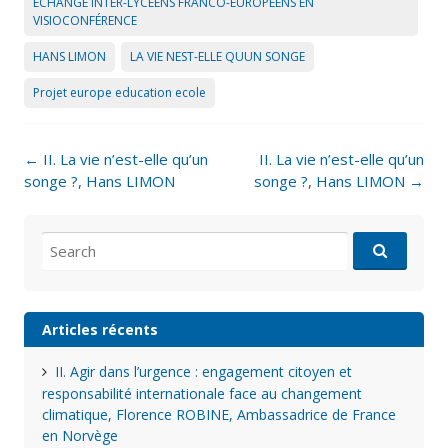
ÉCHANGE INTER-LYCÉENS FRANCO-EUROPÉENS EN
VISIOCONFÉRENCE
HANS LIMON
LA VIE NEST-ELLE QUUN SONGE
Projet europe education ecole
Post
←
II. La vie n’est-elle qu’un
II. La vie n’est-elle qu’un
navigation
songe ?, Hans LIMON
songe ?, Hans LIMON
→
Search
for:
Articles récents
II. Agir dans l’urgence : engagement citoyen et
responsabilité internationale face au changement
climatique, Florence ROBINE, Ambassadrice de France
en Norvège