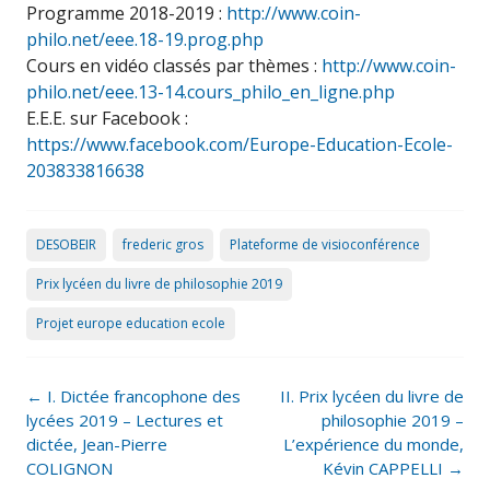
Programme 2018-2019 :
http://www.coin-
philo.net/eee.18-19.prog.php
Cours en vidéo classés par thèmes :
http://www.coin-
philo.net/eee.13-14.cours_philo_en_ligne.php
E.E.E. sur Facebook :
https://www.facebook.com/Europe-Education-Ecole-
203833816638
DESOBEIR
frederic gros
Plateforme de visioconférence
Prix lycéen du livre de philosophie 2019
Projet europe education ecole
Post
←
I. Dictée francophone des
II. Prix lycéen du livre de
navigation
lycées 2019 – Lectures et
philosophie 2019 –
dictée, Jean-Pierre
L’expérience du monde,
COLIGNON
Kévin CAPPELLI
→