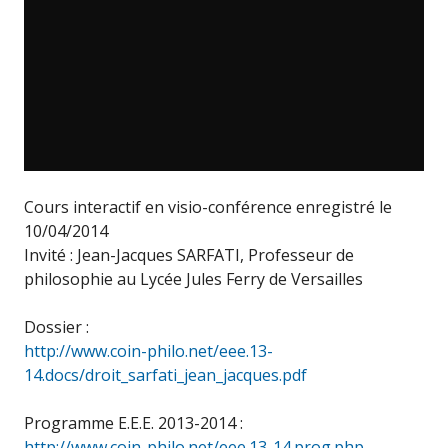
Cours interactif en visio-conférence enregistré le
10/04/2014
Invité : Jean-Jacques SARFATI, Professeur de
philosophie au Lycée Jules Ferry de Versailles
Dossier :
http://www.coin-philo.net/eee.13-
14.docs/droit_sarfati_jean_jacques.pdf
Programme E.E.E. 2013-2014 :
http://www.coin-philo.net/eee.13-14.prog.php