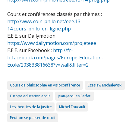
Cours et conférences classés par thèmes :
http://www.coin-philo.net/eee.13-
14.cours_philo_en_ligne.php
E.E.E. sur Dailymotion :
https://www.dailymotion.com/projeteee
E.E.E. sur Facebook :
http://fr-
fr.facebook.com/pages/Europe-Education-
Ecole/203833816638?v=wall&filter=2
Cours de philosophie en visioconférence
Czeslaw Michalewski
Europe education ecole
Jean-Jacques Sarfati
Les théories de la justice
Michel Foucault
Peut-on se passer de droit