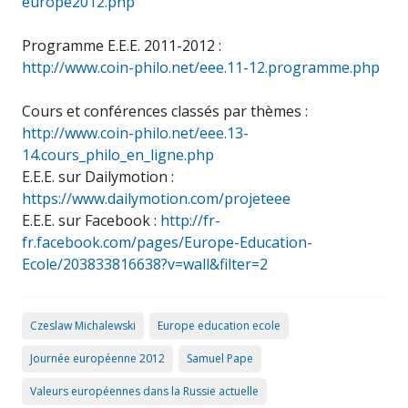
europe2012.php
Programme E.E.E. 2011-2012 :
http://www.coin-philo.net/eee.11-12.programme.php
Cours et conférences classés par thèmes :
http://www.coin-philo.net/eee.13-
14.cours_philo_en_ligne.php
E.E.E. sur Dailymotion :
https://www.dailymotion.com/projeteee
E.E.E. sur Facebook :
http://fr-
fr.facebook.com/pages/Europe-Education-
Ecole/203833816638?v=wall&filter=2
Czeslaw Michalewski
Europe education ecole
Journée européenne 2012
Samuel Pape
Valeurs européennes dans la Russie actuelle