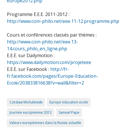
europe2012.php
Programme E.E.E. 2011-2012 :
http://www.coin-philo.net/eee.11-12.programme.php
Cours et conférences classés par thèmes :
http://www.coin-philo.net/eee.13-
14.cours_philo_en_ligne.php
E.E.E. sur Dailymotion :
https://www.dailymotion.com/projeteee
E.E.E. sur Facebook :
http://fr-
fr.facebook.com/pages/Europe-Education-
Ecole/203833816638?v=wall&filter=2
Czeslaw Michalewski
Europe education ecole
Journée européenne 2012
Samuel Pape
Valeurs européennes dans la Russie actuelle