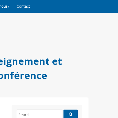
nous?
Contact
eignement et
conférence
Search
for: