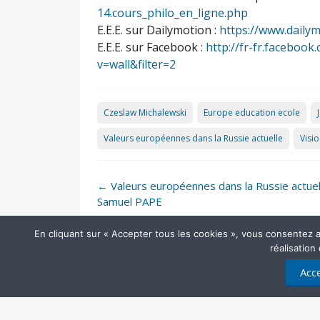
14.cours_philo_en_ligne.php
E.E.E. sur Dailymotion :
https://www.daily
E.E.E. sur Facebook :
http://fr-fr.facebo
v=wall&filter=2
Czeslaw Michalewski
Europe education ecole
Valeurs européennes dans la Russie actuelle
Visi
Post
←
Valeurs européennes dans la Russie actuel
navigation
Samuel PAPE
En cliquant sur « Accepter tous les cookies », vous consentez au 
réalisation
Acce