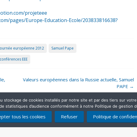
motion.com/projeteee
ok.com/pages/Europe-Education-Ecole/203833816638?
Journée européenne 2012
Samuel Pape
oconférences EEE
le,
Valeurs européennes dans la Russie actuelle, Samuel
PAPE
→
stockage de cookies installés par notre site et par des tiers sur votre ap
 de statistiques d’audience conformément à notre Politique de gestion 
pter tous les cookies
Refuser
Politique de confident
Mentions légales
Politique de confidentialité
Contactez-nous