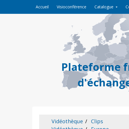
Skip to content
Accueil
Visioconférence
Catalogue
C
Plateforme 
d'échange
Vidéothèque
Clips