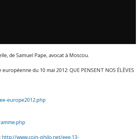
lle, de Samuel Pape, avocat à Moscou.
rnée européenne du 10 mai 2012: QUE PENSENT NOS ÉLÈVES
rnee-europe2012.php
ogramme.php
:
http://www.coin-philo.net/eee.13-