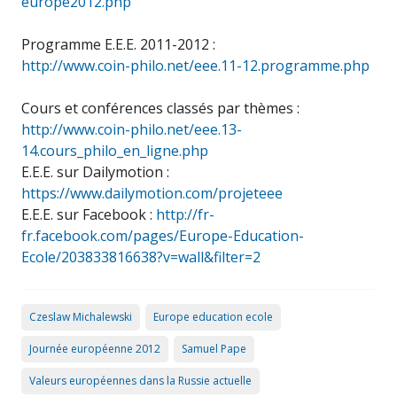
europe2012.php
Programme E.E.E. 2011-2012 :
http://www.coin-philo.net/eee.11-12.programme.php
Cours et conférences classés par thèmes :
http://www.coin-philo.net/eee.13-
14.cours_philo_en_ligne.php
E.E.E. sur Dailymotion :
https://www.dailymotion.com/projeteee
E.E.E. sur Facebook :
http://fr-
fr.facebook.com/pages/Europe-Education-
Ecole/203833816638?v=wall&filter=2
Czeslaw Michalewski
Europe education ecole
Journée européenne 2012
Samuel Pape
Valeurs européennes dans la Russie actuelle