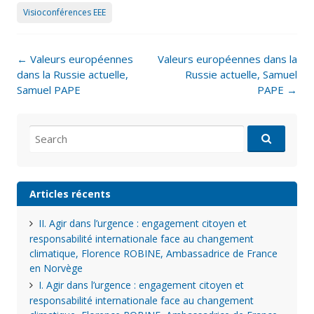
Visioconférences EEE
Post
←
Valeurs européennes
Valeurs européennes dans la
navigation
dans la Russie actuelle,
Russie actuelle, Samuel
Samuel PAPE
PAPE
→
Search
for:
Articles récents
II. Agir dans l’urgence : engagement citoyen et
responsabilité internationale face au changement
climatique, Florence ROBINE, Ambassadrice de France
en Norvège
I. Agir dans l’urgence : engagement citoyen et
responsabilité internationale face au changement