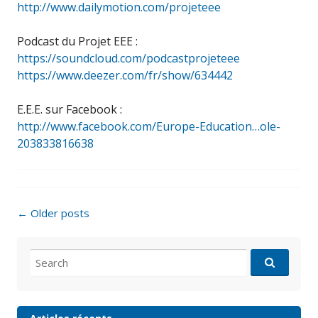
http://www.dailymotion.com/projeteee
Podcast du Projet EEE :
https://soundcloud.com/podcastprojeteee
https://www.deezer.com/fr/show/634442
E.E.E. sur Facebook :
http://www.facebook.com/Europe-Education…ole-
203833816638
Posts
←
Older posts
navigation
Search
for: